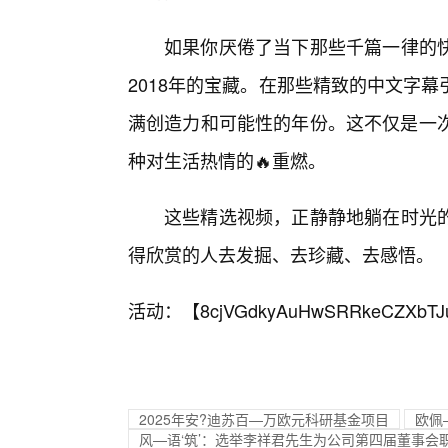
如果你厌倦了当下那些千篇一律的快
2018年的宝藏。在那些精致的中文字
满创造力和可能性的年份。这不仅是一次
种对生活热情的🔥重燃。
这些精选视频，正静静地躺在时光
得欣赏的人去发掘、去珍藏、去感悟。
活动：【
8cjVGdkyAuHwSRRkeCZXbTJ
2025年安?迪苏百—万欧元科研基金项目
欧佩
风—语‘筑’：选举李祥君先生为公司第四届董事会