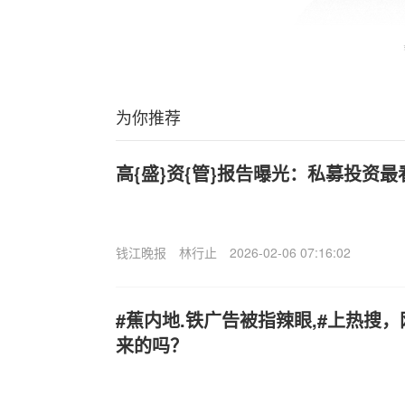
为你推荐
高{盛}资{管}报告曝光：私募投资
钱江晚报
林行止
2026-02-06 07:16:02
#蕉内地.铁广告被指辣眼,#上热搜
来的吗？