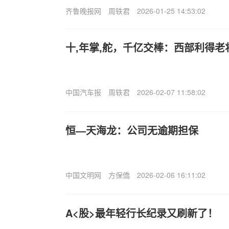
齐鲁晚报网
周轶君
2026-01-25 14:53:02
十,年掌,舵，千亿交棒：西部利得
中国汽车报
周轶君
2026-02-07 11:58:02
恒—天海龙：公司无逾期担保
中国文明网
方保僑
2026-02-06 16:11:02
A<股>最年轻行长纪录又刷新了！