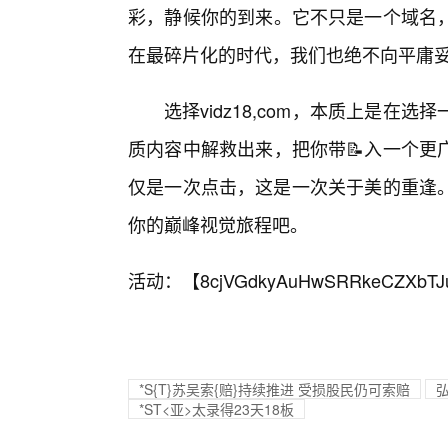
彩，静候你的到来。它不只是一个域名，
在最碎片化的时代，我们也绝不向平庸
选择vidz18,com，本质上是在
质内容中解救出来，把你带📝入一个更
仅是一次点击，这是一次关于美的重逢。现
你的巅峰视觉旅程吧。
活动：【
8cjVGdkyAuHwSRRkeCZXbTJ
*S{T}苏吴索{赔}持续推进 受损股民仍可索赔
弘
*ST<亚>太录得23天18板